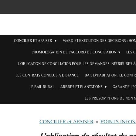
Passer
au
contenu
principal
CONCILIER ET APAISER
MARD ET EXECUTION DES DECISIONS : H
L'HOMOLOGATION DE L'ACCORD DE CONCILIATION
LES 
L'OBLIGATION DE CONCILIATION POUR LES DEMANDES INFERIEURES À 
LES CONTRATS CONCLUS A DISTANCE
BAIL D’HABITATION : LE CONT
LE BAIL RURAL
ARBRES ET PLANTATIONS
GARANTIE LE
LES PRESOMPTIONS DE NON 
CONCILIER et APAISER
»
POINTS INFOS
L’obligation de résultat du ga