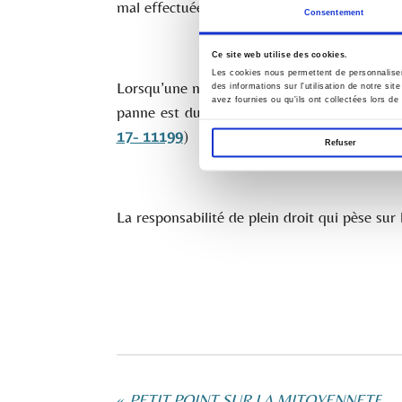
mal effectuée et que le véhicule retombe r
Consentement
Ce site web utilise des cookies.
Les cookies nous permettent de personnaliser 
Lorsqu’une nouvelle panne survient alors qu’
des informations sur l'utilisation de notre si
avez fournies ou qu'ils ont collectées lors de 
panne est due à une défectuosité déjà existan
17- 11199
)
Refuser
La responsabilité de plein droit qui pèse su
«
PETIT POINT SUR LA MITOYENNETE