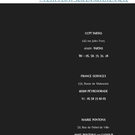
CCPT TARTAS
143 rue Jules Ferry
40400 -
TARTAS
Tél : : 05. 58. 73. 31. 28
Tél. :
05. 58. 73. 31. 28.
FRANCE SERVICES
156, Route de Mahoumic
40300 PEYREHORADE
Tél :
05 58 73 60 03
MAIRIE PONTONX
50, Rue de l'hôtel de Ville-
40465 PONTONX sur L'ADOUR