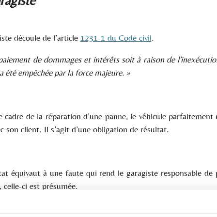
iste découle de l’article
1231-1 du Code civil
.
 paiement de dommages et intérêts soit à raison de l'inexécution
on a été empêchée par la force majeure. »
 le cadre de la réparation d’une panne, le véhicule parfaitemen
 son client. Il s’agit d’une obligation de résultat.
ltat équivaut à une faute qui rend le garagiste responsable d
, celle-ci est présumée.
 les réparations ou rembourser à son client la réparation inutil