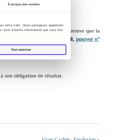
À propos des cookies
yser notre trafic. Nous partageons également
 faut que le client rapporte la preuve que la
-ci avec d'autres informations que vous leur
-ci. (
Cass. civ.1, 14 février 2018,
pourvoi n°
Tout autoriser
 son obligation de résultat.
Vices Cachés- Forclusion
»