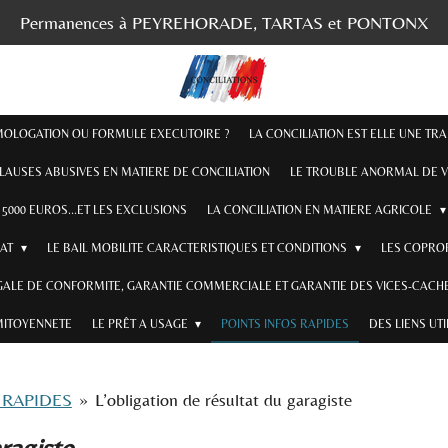
Permanences à PEYREHORADE, TARTAS et PONTONX
OMOLOGATION OU FORMULE EXECUTOIRE ?
LA CONCILIATION EST ELLE UNE TR
CLAUSES ABUSIVES EN MATIERE DE CONCILIATION
LE TROUBLE ANORMAL DE V
5000 EUROS...ET LES EXCLUSIONS
LA CONCILIATION EN MATIERE AGRICOLE
RAT
LE BAIL MOBILITE CARACTERISTIQUES ET CONDITIONS
LES COPROP
GALE DE CONFORMITE, GARANTIE COMMERCIALE ET GARANTIE DES VICES-CACHE
MITOYENNETE
LE PRÊT A USAGE
POINTS INFOS RAPIDES
DES LIENS UT
 RAPIDES
»
L’obligation de résultat du garagiste
ragiste