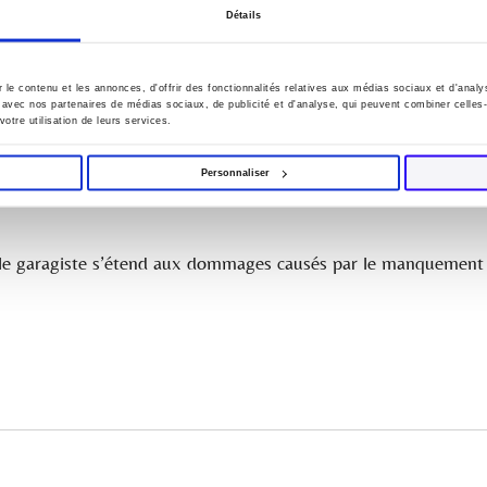
apidement en panne pour les mêmes raisons.
Détails
le contenu et les annonces, d'offrir des fonctionnalités relatives aux médias sociaux et d'anal
un certain temps s’est écoulé depuis la première réparation, il
te avec nos partenaires de médias sociaux, de publicité et d'analyse, qui peuvent combiner celles
votre utilisation de leurs services.
te au jour de l’intervention du garagiste ou est reliée à celle
Personnaliser
r le garagiste s’étend aux dommages causés par le manquement à