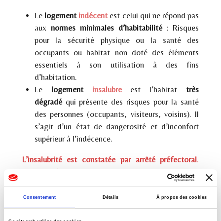
Le
logement
indécent
est celui qui ne répond pas
aux
normes minimales d’habitabilité
: Risques
pour la sécurité physique ou la santé des
occupants ou habitat non doté des éléments
essentiels à son utilisation à des fins
d’habitation.
Le
logement
insalubre
est l’habitat
très
dégradé
qui présente des risques pour la santé
des personnes (occupants, visiteurs, voisins). Il
s’agit d’un état de dangerosité et d’inconfort
supérieur à l’indécence.
L’insalubrité est constatée par arrêté préfectoral
.
Cette décision entraîne automatiquement la
suspension du loyer et détermine les obligations et
conditions de relogement du locataire.
Consentement
Détails
À propos des cookies
Les recours du locataire d’un logement indécent