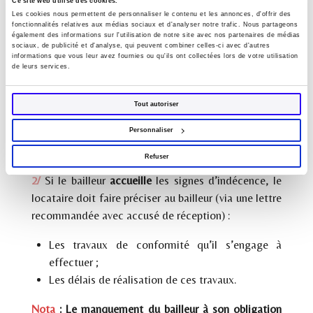
Ce site web utilise des cookies.
Les cookies nous permettent de personnaliser le contenu et les annonces, d'offrir des
I- La démarche amiable
fonctionnalités relatives aux médias sociaux et d'analyser notre trafic. Nous partageons
également des informations sur l'utilisation de notre site avec nos partenaires de médias
sociaux, de publicité et d'analyse, qui peuvent combiner celles-ci avec d'autres
1/
Tenter de
résoudre le problème par la voie
informations que vous leur avez fournies ou qu'ils ont collectées lors de votre utilisation
de leurs services.
amiable
: Le locataire doit indiquer par écrit (RAR)
au bailleur les signes de non-conformité du
logement aux différentes conditions de décence.
Tout autoriser
Personnaliser
La marche à suivre diffère ensuite selon que le
bailleur accepte ou non les signes d’indécence :
Refuser
2/
Si le bailleur
accueille
les signes d’indécence, le
locataire doit faire préciser au bailleur (via une lettre
recommandée avec accusé de réception) :
Les travaux de conformité qu’il s’engage à
effectuer ;
Les délais de réalisation de ces travaux.
Nota
:
Le manquement du bailleur à son obligation