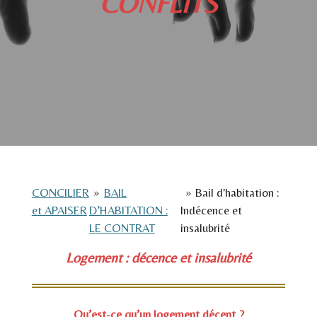
CONFLITS
CONCILIER
»
BAIL
»
Bail d'habitation :
et APAISER
D’HABITATION :
Indécence et
LE CONTRAT
insalubrité
Logement : décence et insalubrité
Qu’est-ce qu’un logement décent ?