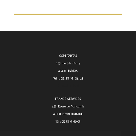
CCPT TARTAS
143 rue Jules Ferry
40400 -
TARTAS
Tél : : 05. 58. 73. 31. 28
Tél. :
05. 58. 73. 31. 28.
FRANCE SERVICES
156, Route de Mahoumic
40300 PEYREHORADE
Tél :
05 58 73 60 03