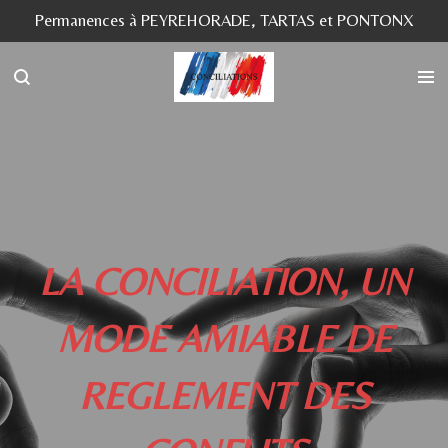
Permanences à PEYREHORADE, TARTAS et PONTONX
Passer
au
contenu
principal
LA CONCILIATION, UN
MODE AMIABLE DE
REGLEMENT DES