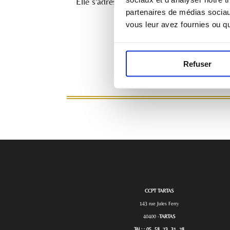
Elle s'adresse aux magistrats, aux concili
partenaires de médias sociaux
vous leur avez fournies ou qu'
Refuser
CCPT TARTAS
143 rue Jules Ferry
40400 -
TARTAS
Tél : : 05. 58. 73. 31. 28