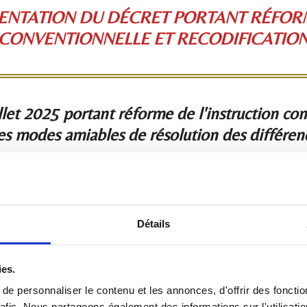
SENTATION DU DÉCRET PORTANT RÉFORM
CONVENTIONNELLE ET RECODIFICATIO
et 2025 portant réforme de l'instruction con
es modes amiables de résolution des différen
CIRCULAIRE DE PRÉSENTATION DU DÉCRET
Détails
s nouvelles dispositions du décret n° 2025-660 du 18 juillet 2025
ies.
recodifie les modes amiables de résolution des différends.
e personnaliser le contenu et les annonces, d'offrir des fonctio
rafic. Nous partageons également des informations sur l'utilisati