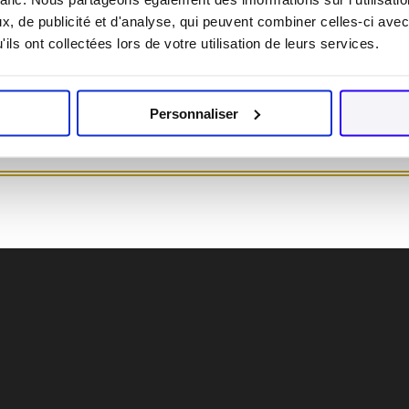
ateurs de justice, aux médiateurs, aux avocats et à tous les acte
, de publicité et d'analyse, qui peuvent combiner celles-ci avec
litiges.
ils ont collectées lors de votre utilisation de leurs services.
Personnaliser