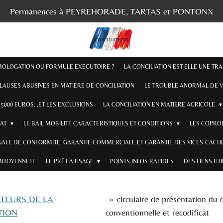
Permanences à PEYREHORADE, TARTAS et PONTONX
OMOLOGATION OU FORMULE EXECUTOIRE ?
LA CONCILIATION EST ELLE UNE TR
CLAUSES ABUSIVES EN MATIERE DE CONCILIATION
LE TROUBLE ANORMAL DE V
5000 EUROS...ET LES EXCLUSIONS
LA CONCILIATION EN MATIERE AGRICOLE
RAT
LE BAIL MOBILITE CARACTERISTIQUES ET CONDITIONS
LES COPROP
GALE DE CONFORMITE, GARANTIE COMMERCIALE ET GARANTIE DES VICES-CACHE
MITOYENNETE
LE PRÊT A USAGE
POINTS INFOS RAPIDES
DES LIENS UT
TEURS DE LA
»
circulaire de présentation du 
TION
conventionnelle et recodificat