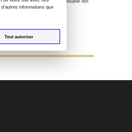
urs concernés par la résolution amiable des
 d'autres informations que
Tout autoriser