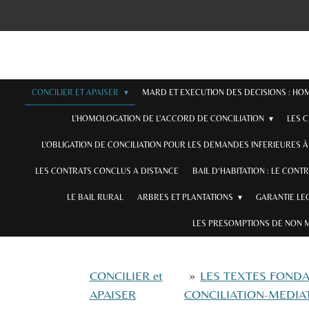
Passer
au
contenu
principal
CONCILIER ET APAISER
MARD ET EXECUTION DES DECISIONS : H
L'HOMOLOGATION DE L'ACCORD DE CONCILIATION
LES 
L'OBLIGATION DE CONCILIATION POUR LES DEMANDES INFERIEURES À 
LES CONTRATS CONCLUS A DISTANCE
BAIL D’HABITATION : LE CONT
LE BAIL RURAL
ARBRES ET PLANTATIONS
GARANTIE LE
LES PRESOMPTIONS DE NON 
CONCILIER et
»
LES TEXTES FONDA
APAISER
CONCILIATION-MEDIA