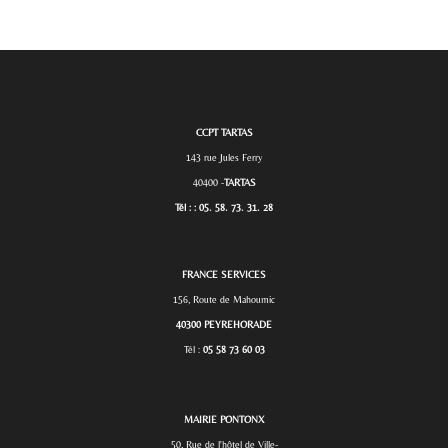
CCPT TARTAS
143 rue Jules Ferry
40400 -
TARTAS
Tél : : 05. 58. 73. 31. 28
Tél. :
05. 58. 73. 31. 28.
FRANCE SERVICES
156, Route de Mahoumic
40300 PEYREHORADE
Tél :
05 58 73 60 03
MAIRIE PONTONX
50, Rue de l'hôtel de Ville-