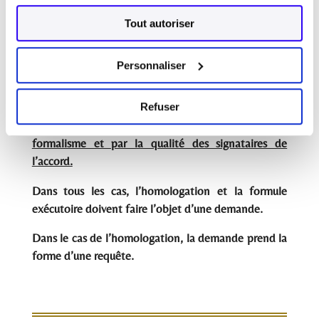
pour connaitre du contentieux dans la matière dont
Tout autoriser
relève l’accord. Le greffe n’appose la formule
exécutoire qu’après avoir vérifié sa compétence et
la nature de l’acte »
Personnaliser
Refuser
Les deux concepts
(homologation/ formule
exécutoire)
sont liés,
mais ils se distinguent par leur
formalisme et par la qualité des signataires de
l’accord.
Dans tous les cas, l’homologation et la formule
exécutoire doivent faire l’objet d’une demande.
Dans le cas de l’homologation, la demande prend la
forme d’une requête.