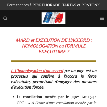
Permanences à PEYREHORADE, TARTAS et PONTONX
Passer
au
contenu
principal
MARD et EXECUTION DE L'ACCORD :
HOMOLOGATION ou FORMULE
EXECUTOIRE ?
I
- L’
homologation d'un accord
par un juge est un
processus qui confère à l'accord la
force
exécutoire
,
permettant d'engager des mesures
d'exécution forcée.
La conciliation menée par le juge
: Art.1542
CPC :
« A l’issue d’une conciliation menée par le