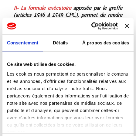
II
- La
formule exécutoire
apposée par le greffe
(articles 1546 à 1549 CPC), permet de rendre
immédiatement exécutoire un acte constatant
un accord, sans nécessiter d'homologation
judiciaire.
Consentement
Détails
À propos des cookies
A la demande d’une partie
à une conciliation,
médiation ou procédure participative,
dont
l’acte est contresigné par les avocats de chacune
Ce site web utilise des cookies.
des parties
Les cookies nous permettent de personnaliser le contenu
A la demande d’une partie
d’un
acte contresigné
et les annonces, d'offrir des fonctionnalités relatives aux
par les avocats des parties, constatant un accord
médias sociaux et d'analyser notre trafic. Nous
transactionnel
,
même non issu d’une
partageons également des informations sur l'utilisation de
conciliation, ou médiation ou procédure
notre site avec nos partenaires de médias sociaux, de
participative
publicité et d'analyse, qui peuvent combiner celles-ci
Dans ce dernier cas, « La demande est formée par
avec d'autres informations que vous leur avez fournies
écrit, en double exemplaire, auprès du greffe de la
ou qu'ils ont collectées lors de votre utilisation de leurs
juridiction du domicile du demandeur, compétant
services.