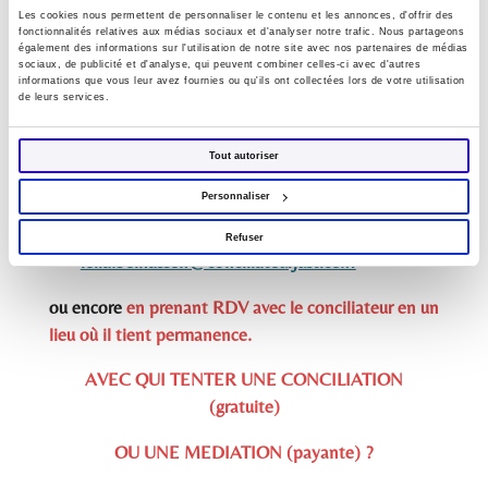
Ou
Les cookies nous permettent de personnaliser le contenu et les annonces, d'offrir des
fonctionnalités relatives aux médias sociaux et d'analyser notre trafic. Nous partageons
également des informations sur l'utilisation de notre site avec nos partenaires de médias
CERFA N°15728*02 :
https://www
.service-
sociaux, de publicité et d'analyse, qui peuvent combiner celles-ci avec d'autres
informations que vous leur avez fournies ou qu'ils ont collectées lors de votre utilisation
public.fr/particuliers/vosdroits/R48318
(à
de leurs services.
envoyer par mail au conciliateur choisi)
Tout autoriser
Ou
Personnaliser
PRISE DE CONTACT DIRECTE par mail avec le
conciliateur
Refuser
leila.belhassen@conciliateurjustice.fr
ou encore
en prenant RDV avec le conciliateur en un
lieu où il tient permanence.
AVEC QUI TENTER UNE CONCILIATION
(gratuite)
OU UNE MEDIATION (payante) ?