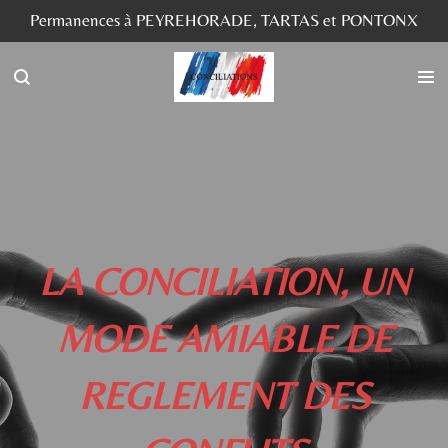
Permanences à PEYREHORADE, TARTAS et PONTONX
Passer
au
contenu
principal
LA CONCILIATION, UN
MODE AMIABLE DE
REGLEMENT DES