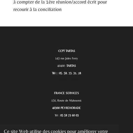
à compter de la 1
ère
réunion/accord écrit pour
recourir à la conciliation
CCPT TARTAS
143 rue Jules Ferry
40400 -
TARTAS
Tél : : 05. 58. 73. 31. 28
Tél. :
05. 58. 73. 31. 28.
FRANCE SERVICES
156, Route de Mahoumic
40300 PEYREHORADE
Tél :
05 58 73 60 03
Ce site Web utilise des cookies pour améliorer votre