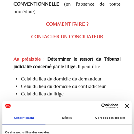
CONVENTIONNELLE
(en l'absence de toute
procédure)
COMMENT FAIRE ?
CONTACTER UN CONCILIATEUR
Au préalable
:
Déterminer le ressort du Tribunal
judiciaire concerné par le litige.
Il peut être :
Celui du lieu du domicile du demandeur
Celui du lieu du domicile du contradicteur
Celui du lieu du litige
2 possibilités
:
REQUËTE au TJ en désignation d’un
Consentement
Détails
À propos des cookies
conciliateur
Ce site web utilise des cookies.