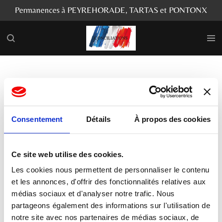
Permanences à PEYREHORADE, TARTAS et PONTONX
Passer
au
contenu
principal
CONCILIER
»
LA
»
Protection
et APAISER
PROTECTION
fonctionnelle :
FONCTIONNELLE
Réponse du
Consentement
Détails
À propos des cookies
du CONCILIATEUR
Ministère de la
de JUSTICE
justice au Sénat
Ce site web utilise des cookies.
Mot de passe requis
Les cookies nous permettent de personnaliser le contenu
et les annonces, d'offrir des fonctionnalités relatives aux
Les conciliateurs de justice peuvent obtenir le code
médias sociaux et d'analyser notre trafic. Nous
d'accès à ces articles en le demandant à
partageons également des informations sur l'utilisation de
leila.belhassen@conciliateurjustice.fr
notre site avec nos partenaires de médias sociaux, de