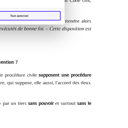
ntrat qui selon l’article 1103 du Code civil,
Tout autoriser
exécuté de bonne foi et peut s’entendre alors
exécutés de bonne foi. – Cette disposition est
vention ?
e procédure civile
supposent une procédure
e, qui suppose, elle aussi, l’accord des deux
» par un tiers
sans pouvoir
et surtout
sans le