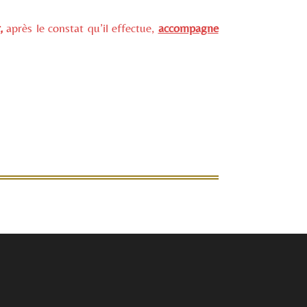
,
après le constat qu’il effectue,
accompagne