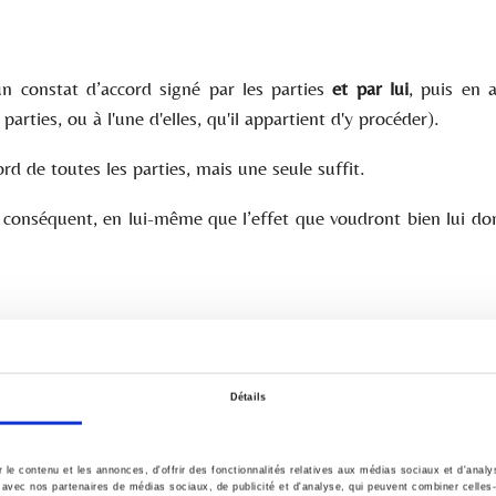
un constat d’accord signé par les parties
et par lui
, puis en 
arties, ou à l'une d'elles, qu'il appartient d'y procéder).
rd de toutes les parties, mais une seule suffit.
ar conséquent, en lui-même que l’effet que voudront bien lui do
cord, même « constaté » n’a évidemment pas force exécutoire.
Détails
ence d’homologation
le contenu et les annonces, d'offrir des fonctionnalités relatives aux médias sociaux et d'anal
te avec nos partenaires de médias sociaux, de publicité et d'analyse, qui peuvent combiner celles