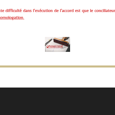
te difficulté dans l’exécution de l’accord est que le conciliateur
’homologation
.