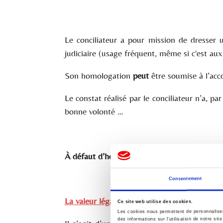
Le conciliateur a pour mission de dresser 
judiciaire (usage fréquent, même si c'est aux p
Son homologation
peut
être soumise à l’acco
Le constat réalisé par le conciliateur n’a, p
bonne volonté …
À
défaut d’homologation par le juge, cet ac
Consentement
La valeur légale
de l’accord
constaté
en l’abs
Ce site web utilise des cookies.
Les cookies nous permettent de personnaliser 
des informations sur l'utilisation de notre si