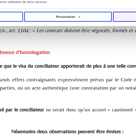
’une convention. Ce n’est pas un titre exécutoire, mais un co
votre utilisation de leurs services.
signé, conformément au droit commun des obligations.
Personnaliser
ais il est bien un engagement ferme des parties qui doit être 
civ., art. 1104
: «
Les contrats doivent être négociés, formés et 
’absence d’homologation
e que le visa du conciliateur apporterait de plus à une telle con
seuls effets contraignants expressément prévus par le Code d
parties, ou un acte authentique (une constatation par un notair
é par le conciliateur
ne serait donc qu’un accord « cautionné 
Néanmoins deux observations peuvent être émises :