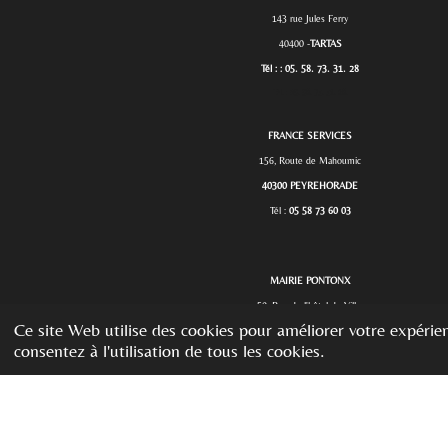
143 rue Jules Ferry
40400 -
TARTAS
Tél : : 05. 58. 73. 31. 28
Tél. :
05. 58. 73. 31. 28.
FRANCE SERVICES
156, Route de Mahoumic
40300 PEYREHORADE
Tél :
05 58 73 60 03
MAIRIE PONTONX
50, Rue de l'hôtel de Ville-
Ce site Web utilise des cookies pour améliorer votre expérien
40465 PONTONX sur L'ADOUR
consentez à l'utilisation de tous les cookies.
Tél : 05 58 57 20 13
Tél :
05 58 57 20 13