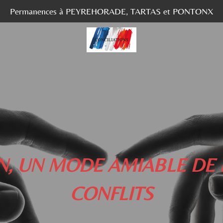
Permanences à PEYREHORADE, TARTAS et PONTONX
ON, UN MODE AMIABLE DE
CONFLITS