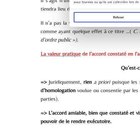
Il s’agit d’un accord de volontés et donc, d
avez fournies ou qu'ils ont collectées lors de 
tiendra lieu de loi entre ceux qui l’auront 
Refuser
Il n’a pas la valeur d'un titre exécutoire m
comme ayant quelque effet à ce titre …(
C. 
d’ordre public »).
La valeur pratique
de l’accord constaté en l
Qu’est-c
=>
Juridiquement,
rien
a priori
puisque les 
d’homologation
voulue ou consentie par les 
parties).
=> L’accord amiable, bien que constaté et vis
pouvoir de le rendre exécutoire.