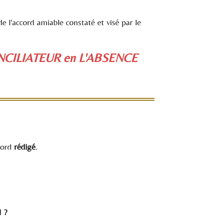
de l'accord amiable constaté et visé par le
CILIATEUR en L'ABSENCE
cord
rédigé
.
l ?