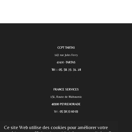
CCPT TARTAS
143 rue Jules Ferry
40400 -
TARTAS
Tél : : 05. 58. 73. 31. 28
Tél. :
05. 58. 73. 31. 28.
FRANCE SERVICES
156, Route de Mahoumic
40300 PEYREHORADE
Tél :
05 58 73 60 03
Ce site Web utilise des cookies pour améliorer votre