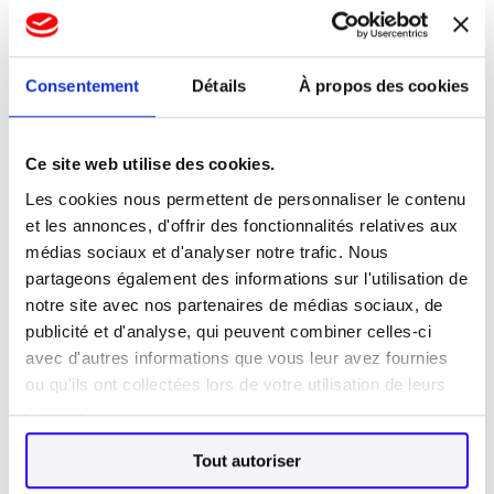
IMMOBILIER : DOCUMENTS (Hypothèques en
ligne)
Consentement
Détails
À propos des cookies
LES NOTAIRES DE FRANCE
INSTITUT NATIONAL DE LA CONSOMMATION
Ce site web utilise des cookies.
Les cookies nous permettent de personnaliser le contenu
LES FICHES PRATIQUES DE LA COMMISSION DES
et les annonces, d'offrir des fonctionnalités relatives aux
CLAUSES ABUSIVES
médias sociaux et d'analyser notre trafic. Nous
partageons également des informations sur l'utilisation de
notre site avec nos partenaires de médias sociaux, de
Les LIEUX de PERMANENCES des
publicité et d'analyse, qui peuvent combiner celles-ci
CONCILIATEURS du ressort du
Tribunal
avec d'autres informations que vous leur avez fournies
judiciaire de DAX
ou qu'ils ont collectées lors de votre utilisation de leurs
services.
Tout autoriser
AMOU
: Mairie : 05 58 89 00 22
CAPBRETON
: Pôle social : 05 58 72 49 74