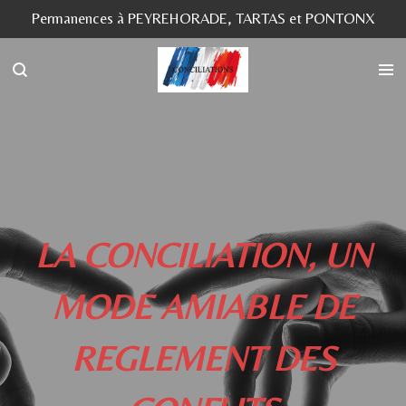
Permanences à PEYREHORADE, TARTAS et PONTONX
Passer
au
contenu
principal
LA CONCILIATION, UN
MODE AMIABLE DE
REGLEMENT DES