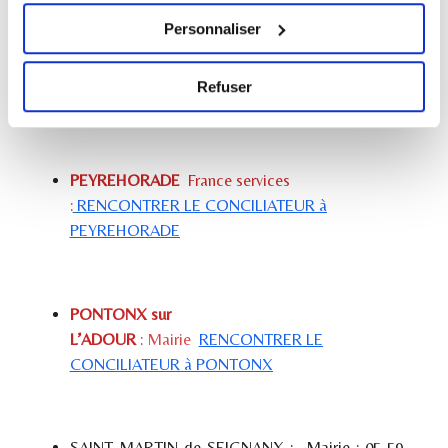
CASTETS
: Centre social : 05 58 89 40 09
Personnaliser
DAX
: Mairie : 05 58 56 80 00
MONTFORT EN CHALOSSE
: Mairie : 05 58 98
Refuser
60 12
PEYREHORADE
France services
:
RENCONTRER LE CONCILIATEUR à
PEYREHORADE
PONTONX sur
L’ADOUR
:
Mairie
RENCONTRER LE
CONCILIATEUR à PONTONX
SAINT MARTIN de SEIGNANX
: Mairie : 05 59