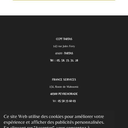
CCPT TARTAS
143 rue Jules Ferry
40400 -
TARTAS
Tél : : 05. 58. 73. 31. 28
Tél. :
05. 58. 73. 31. 28.
FRANCE SERVICES
156, Route de Mahoumic
40300 PEYREHORADE
Tél :
05 58 73 60 03
Ce site Web utilise des cookies pour améliorer votre
MAIRIE PONTONX
expérience et afficher des publicités personnalisées.
En cliquant sur "Accepter", vous consentez à