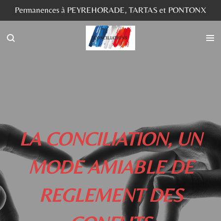
Permanences à PEYREHORADE, TARTAS et PONTONX
Passer
au
contenu
principal
LA CONCILIATION, UN
MODE AMIABLE DE
REGLEMENT DES