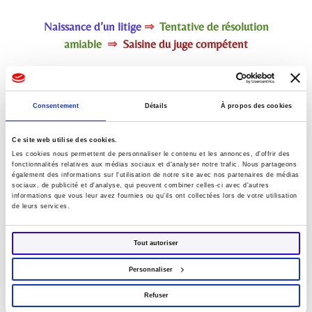
Naissance d’un litige
⇒
Tentative de résolution
amiable
⇒
Saisine du juge compétent
La CONCILIATION est
"un p
rocessus structuré par
Consentement
Détails
À propos des cookies
lequel deux ou plusieurs parties tentent de parvenir à
un accord en vue de la résolution amiable de leurs
Ce site web utilise des cookies.
différends"
.
Les cookies nous permettent de personnaliser le contenu et les annonces, d'offrir des
fonctionnalités relatives aux médias sociaux et d'analyser notre trafic. Nous partageons
également des informations sur l'utilisation de notre site avec nos partenaires de médias
=>
La conciliation peut être menée avec l'aide d'un
sociaux, de publicité et d'analyse, qui peuvent combiner celles-ci avec d'autres
informations que vous leur avez fournies ou qu'ils ont collectées lors de votre utilisation
conciliateur de justice. Ce type de conciliation est
de leurs services.
dite
extrajudiciaire
.
Tout autoriser
=>
Elle peut aussi être menée par un juge car il entre
dans l'office de tout juge judiciaire une mission de
Personnaliser
conciliation
.
Refuser
=>
Le juge peut aussi
déléguer cette mission à un