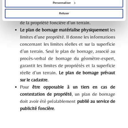
à caractère fiscal
. Il sert à définir l'assiette des
Personnaliser
impôts fonciers et ne garantit pas les limites de
Refuser
la propriété. Il ne constitue donc pas une preuve
de la propriété foncière d’un terrain.
Le plan de bornage matérialise physiquement
les
limites d’une propriété. Il donne les informations
concernant les limites réelles et sur la superficie
d’un terrain. Seul le plan de bornage, associé au
procès-verbal de bornage du géomètre-expert,
garantit les limites de propriétés et la superficie
réelle d’un terrain.
Le plan de bornage prévaut
sur le cadastre
.
Pour
être opposable à un tiers en cas de
contestation de propriété
, un plan de bornage
doit avoir été préalablement
publié au service de
publicité foncière
.