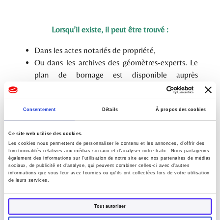
Lorsqu’il existe, il peut être trouvé :
Dans les actes notariés de propriété,
Ou dans les archives des géomètres-experts. Le
plan de bornage est disponible auprès
du géomètre-expert qui l’a réalisé et qui a
l’obligation de le conserver.
Consentement
Détails
À propos des cookies
Les Géomètres-Experts disposent aussi
d’un
outil de cartographie foncière
qui peut être
Ce site web utilise des cookies.
consulté
Les cookies nous permettent de personnaliser le contenu et les annonces, d'offrir des
fonctionnalités relatives aux médias sociaux et d'analyser notre trafic. Nous partageons
également des informations sur l'utilisation de notre site avec nos partenaires de médias
sociaux, de publicité et d'analyse, qui peuvent combiner celles-ci avec d'autres
informations que vous leur avez fournies ou qu'ils ont collectées lors de votre utilisation
Le plan de bornage ne doit pas être confondu avec
de leurs services.
le plan cadastral
Tout autoriser
Le plan cadastral est un document administratif