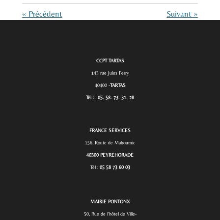
«
Précédent
Suivant
»
CCPT TARTAS
143 rue Jules Ferry
40400 -
TARTAS
Tél : : 05. 58. 73. 31. 28
Tél. :
05. 58. 73. 31. 28.
FRANCE SERVICES
156, Route de Mahoumic
40300 PEYREHORADE
Tél :
05 58 73 60 03
MAIRIE PONTONX
50, Rue de l'hôtel de Ville-