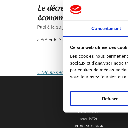
Le décret n° 2024-674 du 3 ju
économiques
Publié le 10 juillet 2024 à 07:12
Consentement
a été publié au Journal Officiel, vendredi 5 ju
Ce site web utilise des cook
Les cookies nous permettent d
sociaux et d'analyser notre t
partenaires de médias sociaux
«
vous leur avez fournies ou qu'
Refuser
CCPT TARTAS
143 rue Jules Ferry
40400 -
TARTAS
Tél : : 05. 58. 73. 31. 28