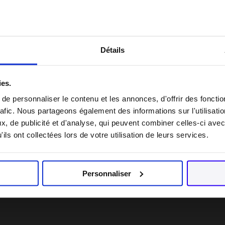
illet 2024 relatif à l’expérimentation du 
Détails
illet 2024.
ies.
e personnaliser le contenu et les annonces, d'offrir des fonctio
rafic. Nous partageons également des informations sur l'utilisati
, de publicité et d'analyse, qui peuvent combiner celles-ci avec
Même relevés tardivement, les propos sexistes sont un motif de licenciement
ils ont collectées lors de votre utilisation de leurs services.
Personnaliser