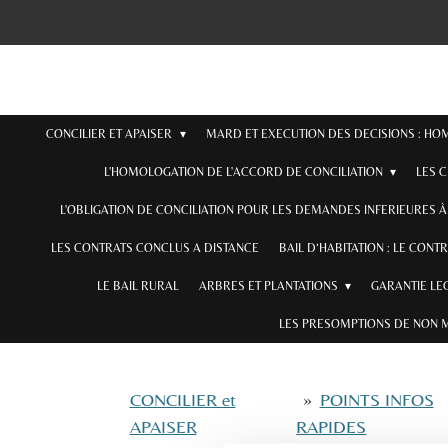
Passer
au
contenu
principal
CONCILIER ET APAISER
MARD ET EXECUTION DES DECISIONS : H
L'HOMOLOGATION DE L'ACCORD DE CONCILIATION
LES 
L'OBLIGATION DE CONCILIATION POUR LES DEMANDES INFERIEURES À 
LES CONTRATS CONCLUS A DISTANCE
BAIL D’HABITATION : LE CONT
LE BAIL RURAL
ARBRES ET PLANTATIONS
GARANTIE LE
LES PRESOMPTIONS DE NON 
CONCILIER et
»
POINTS INFOS
APAISER
RAPIDES