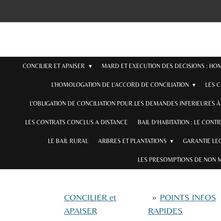
Passer
au
contenu
principal
CONCILIER ET APAISER
MARD ET EXECUTION DES DECISIONS : H
L'HOMOLOGATION DE L'ACCORD DE CONCILIATION
LES 
L'OBLIGATION DE CONCILIATION POUR LES DEMANDES INFERIEURES À 
LES CONTRATS CONCLUS A DISTANCE
BAIL D’HABITATION : LE CONT
LE BAIL RURAL
ARBRES ET PLANTATIONS
GARANTIE LE
LES PRESOMPTIONS DE NON 
CONCILIER et
»
POINTS INFOS
APAISER
RAPIDES