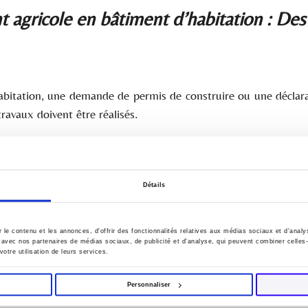
 agricole en bâtiment d’habitation : Des 
bitation, une demande de permis de construire ou une déclara
ravaux doivent être réalisés.
rbanisme applicables, ils pourront être autorisés dans un délai
Détails
le contenu et les annonces, d'offrir des fonctionnalités relatives aux médias sociaux et d'anal
te avec nos partenaires de médias sociaux, de publicité et d'analyse, qui peuvent combiner celles
votre utilisation de leurs services.
ép. min. n° 03907 : JO Sénat, 12 oct. 2023, p. 5842, C. Herz
Personnaliser