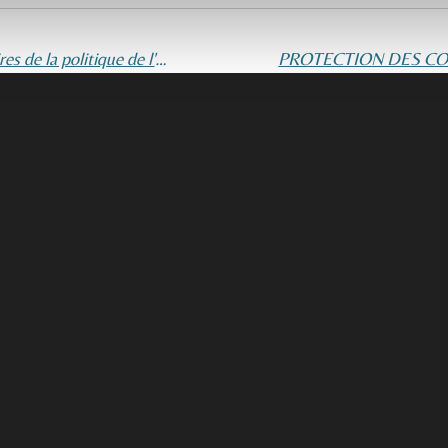
Mise en œuvre, dans les procédures judiciaires de la politique de l'amiable (ARA et césure du procès civil) - Décrets n° 2023-686 du 29 juillet 2023 portant mesures favorisant le règlement amiable des litiges devant le tribunal judiciaire et n° 2023-357 du 11/05/2023