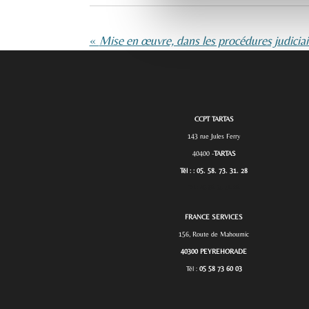
«
CCPT TARTAS
143 rue Jules Ferry
40400 -
TARTAS
Tél : : 05. 58. 73. 31. 28
Tél. :
05. 58. 73. 31. 28.
FRANCE SERVICES
156, Route de Mahoumic
40300 PEYREHORADE
Tél :
05 58 73 60 03